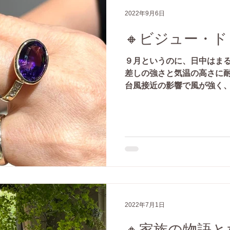
2022年9月6日
🔸ビジュー・
９月というのに、日中はま
差しの強さと気温の高さに耐
台風接近の影響で風が強く
ね。 6月、7月にオーダー
ジュエリーが、 工房の夏休
たので...
2022年7月1日
🔸家族の物語