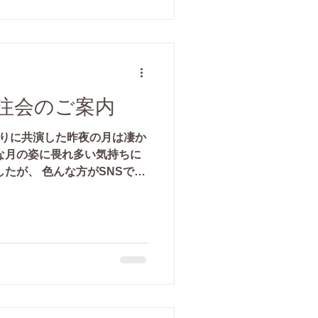
受注会のご案内
ぶりに共演した昨夜の月は凄か
な月の姿に畏れ多い気持ちに
たが、 色んな方がSNSでア
見せてもらえるだけでジーン
。 月の画像はお借りしまし