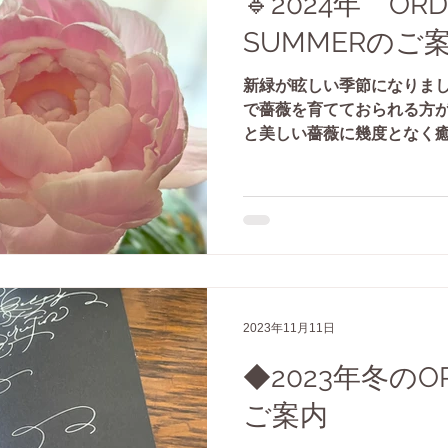
🔹2024年 ORDE
SUMMERのご
新緑が眩しい季節になりまし
で薔薇を育てておられる方が
と美しい薔薇に幾度となく癒
越えると、一気に咲き誇る季
する音楽が聴こえてくるよう☺️
2023年11月11日
◆2023年冬のOR
ご案内