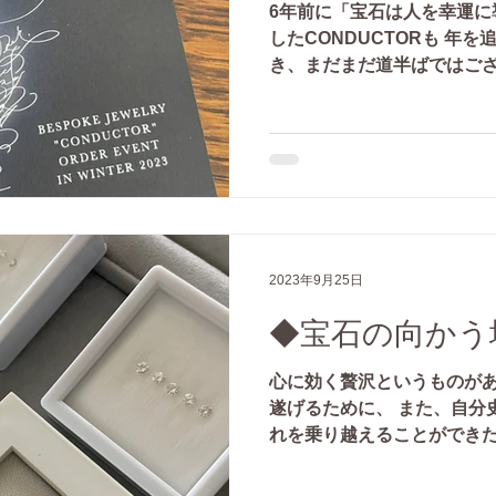
6年前に「宝石は人を幸運に
したCONDUCTORも 年
き、まだまだ道半ばではござ
様にもご満足頂けるような
感じております。...
2023年9月25日
◆宝石の向かう
心に効く贅沢というものがあ
遂げるために、 また、自分
れを乗り越えることができた
うと頑張った経験はありませ
高額商品にも関わらず、...