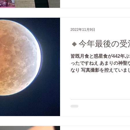
2022年11月9日
🔸今年最後の
皆既月食と惑星食が442年
ったですねえ あまりの神聖
なり 写真撮影を控えていまし
ップしておられ その写真を
と幸せな気持ちになりました
た。...