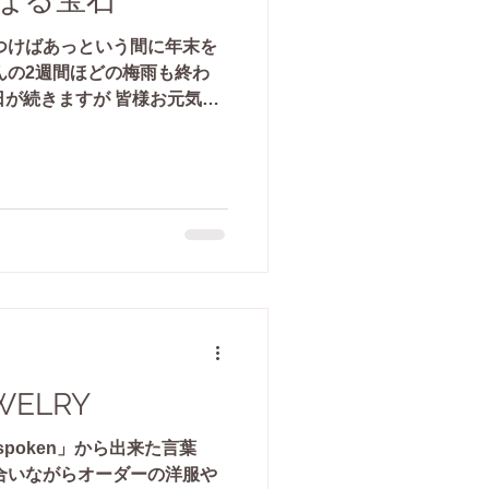
つけばあっという間に年末を
んの2週間ほどの梅雨も終わ
日が続きますが 皆様お元気で
Rではオリジナルジュエリーだけ
WELRY
spoken」から出来た言葉
合いながらオーダーの洋服や