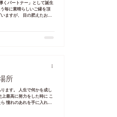
導くパートナー」として誕生
を追う毎に素晴らしいご縁を頂
いますが、 目の肥えたお客
ブランドへと育ちつつあると
場所
ります。 人生で何かを成し
史上最高に努力をした時に こ
ら 憧れのあれを手に入れよ
んか？ 昨年7月の誕生以来、