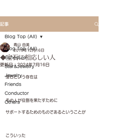
記事
Blog Top (All)
青山 由美
Blog Top (All)
2019年12月16日
◆宝石に相応しい人
Schedule
更新日：
2024年7月16日
Star&Jewelry
Jewelry
宝石という存在は
Friends
Conductor
その人が役割を果たすために
Others
サポートするためのものであるということが
こういった