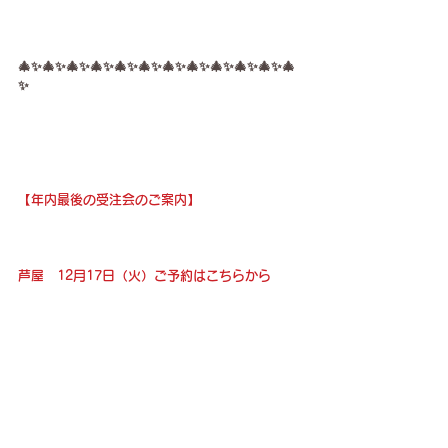
🎄✨🎄✨🎄✨🎄✨🎄✨🎄✨🎄✨🎄✨🎄✨🎄✨🎄✨🎄
✨
【年内最後の受注会のご案内】
芦屋　12月17日（火）ご予約は
こちら
から
⭐️
毎年年末恒例となりました。
ジュエリーをお買い求めくださった方には