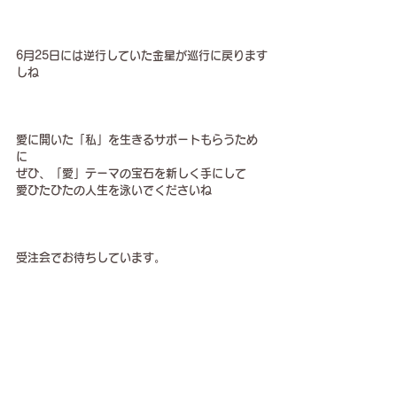
6月25日には逆行していた金星が巡行に戻ります
しね
愛に開いた「私」を生きるサポートもらうため
に
ぜひ、「愛」テーマの宝石を新しく手にして
愛ひたひたの人生を泳いでくださいね️
受注会でお待ちしています。
3ヶ月ぶりの受注会のお知らせです。
いずれの日程も三密を避けるため一日、三組様
のみのご予約とさせていただきました。
（芦屋は２組のみ）