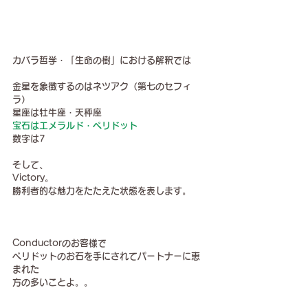
カバラ哲学・「生命の樹」における解釈では
金星を象徴するのはネツアク（第七のセフィ
ラ）
星座は牡牛座・天秤座
宝石はエメラルド・ペリドット
数字は7
そして、
Victory。
勝利者的な魅力をたたえた状態を表します。
Conductorのお客様で
ペリドットのお石を手にされてパートナーに恵
まれた
方の多いことよ。。