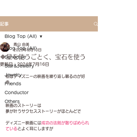
記事
Blog Top (All)
青山 由美
Blog Top (All)
2020年6月10日
🔶星を使うごとく、宝石を使う
Schedule
更新日：
2024年7月16日
Star&Jewelry
Jewelry
私はディズニーの映画を繰り返し観るのが好
き。
Friends
Conductor
Others
映画のストーリーは
夢が叶うサクセスストーリーがほとんどで
ディズニー映画には
成功の法則が散りばめられ
ている
とよく耳にしますが