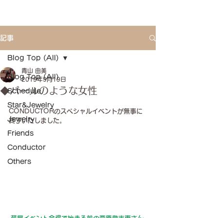
記事
Blog Top (All)
青山 由美
Blog Top (All)
2019年9月19日
◆パールのような女性
Schedule
Star&Jewelry
CONDUCTORのスペシャルイベントが無事に
Jewelry
終了いたしました。
Friends
Conductor
Others