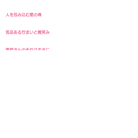
人を包み込む愛の塊
気品ある佇まいと微笑み
栗原さんのそれはまさに
パールそのものでした。
今回、栗原さんご自身も
CONDUCTORのお客様とのご縁をとてもお喜
びくださり
年内、もう一度お越し下さる事になりそうで
す。