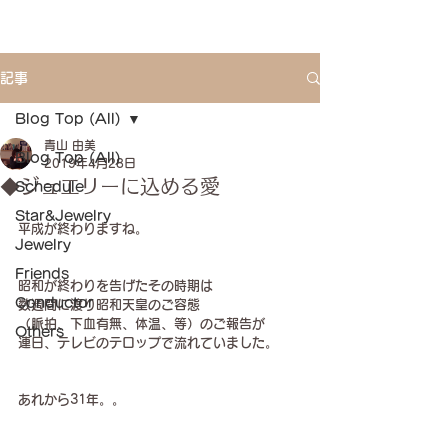
記事
Blog Top (All)
青山 由美
Blog Top (All)
2019年4月28日
◆ジュエリーに込める愛
Schedule
Star&Jewelry
平成が終わりますね。
Jewelry
Friends
昭和が終わりを告げたその時期は
Conductor
数週間に渡り昭和天皇のご容態
（脈拍、下血有無、体温、等）のご報告が
Others
連日、テレビのテロップで流れていました。
あれから31年。。