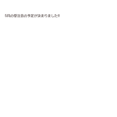
5月の受注会の予定が決まりました‼️
リフォームのご相談も承りますので是非お持ち
くださいませ。
💎✨💎✨💎✨💎✨💎✨💎✨💎✨💎✨💎✨
【５月のCONDUCTOR受注会】
5月12日（日）神戸
5月25日（土）東京 赤坂
ご予約はこちらから(*^_^*)