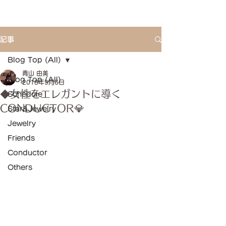
記事
Blog Top (All)
青山 由美
Blog Top (All)
2018年9月6日
◆女性をエレガントに導く
Schedule
CONDUCTOR💎
Star&Jewelry
Jewelry
Friends
Conductor
Others