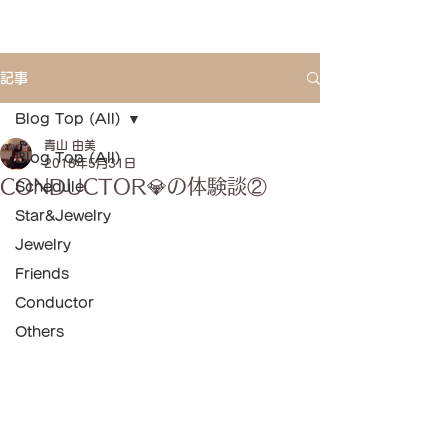
記事
Blog Top (All)
青山 由美
Blog Top (All)
2018年5月31日
CONDUCTOR💎の体験談②
Schedule
Star&Jewelry
Jewelry
Friends
Conductor
Others