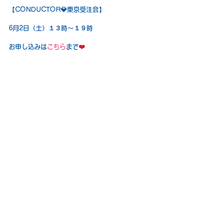
【CONDUCTOR💎東京受注会】
6月2日（土）１３時〜１９時
お申し込みは
こちら
まで
❤️
Jewelry
Conductor