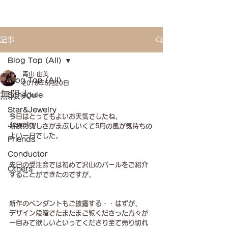
記事
Blog Top (All)
青山 由美
Blog Top (All)
2018年5月20日
無限大∞
Schedule
Star&Jewelry
今日はとってもよいお天気でしたね。
Jewelry
新緑の美しさがまぶしいくて5月の風が気持ちの
よい一日でした。
Friends
Conductor
先日の受注会では初めて沢山のパールをご紹介
Others
することができたのですが、
新作のペンダントもご披露する・・はずが、
デザイン段階でたまたまご覧くださった方々が
一目みて欲しいといってくださり全て売り切れ