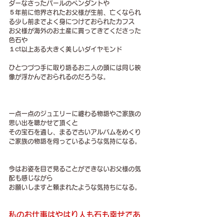
ダーなさったパールのペンダントや
５年前に他界されたお父様が生前、亡くなられ
る少し前までよく身につけておられたカフス
お父様が海外のお土産に買ってきてくださった
色石や
１ct以上ある大きく美しいダイヤモンド
ひとつづつ手に取り語るお二人の頭には同じ映
像が浮かんでおられるのだろうな。
一点一点のジュエリーに纏わる物語やご家族の
思い出を聴かせて頂くと
その宝石を通し、まるで古いアルバムをめくり
ご家族の物語を伺っているような気持になる。
今はお姿を目で見ることができないお父様の気
配も感じながら
お願いしますと頼まれたような気持ちになる。
私のお仕事はやはり人も石も幸せであ