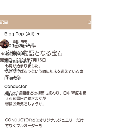
記事
Blog Top (All)
青山 由美
Blog Top (All)
2022年7月1日
🔸家族の物語となる宝石
Schedule
更新日：
2024年7月16日
Star&Jewelry
七月が始まりました。
Jewelry
気がつけばあっという間に年末を迎えている事
でしょう。
Friends
Conductor
ほんの2週間ほどの梅雨も終わり、日中35度を超
Others
える猛暑日が続きますが
皆様お元気でしょうか。
CONDUCTORではオリジナルジュエリーだけ
でなくフルオーダーも